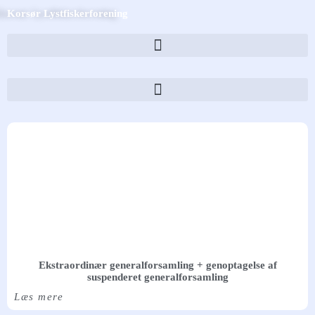
Skip
Korsør Lystfiskerforening
to
content
Ekstraordinær generalforsamling + genoptagelse af
suspenderet generalforsamling
Læs mere