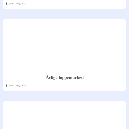
Læs mere
Årlige loppemarked
Læs mere