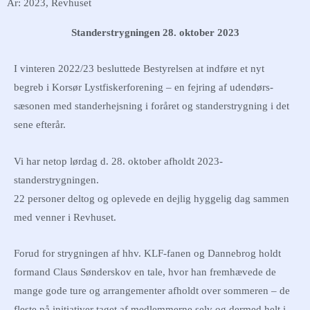
År: 2023
,
Revhuset
Standerstrygningen 28. oktober 2023
I vinteren 2022/23 besluttede Bestyrelsen at indføre et nyt
begreb i Korsør Lystfiskerforening – en fejring af udendørs-
sæsonen med standerhejsning i foråret og standerstrygning i det
sene efterår.
Vi har netop lørdag d. 28. oktober afholdt 2023-
standerstrygningen.
22 personer deltog og oplevede en dejlig hyggelig dag sammen
med venner i Revhuset.
Forud for strygningen af hhv. KLF-fanen og Dannebrog holdt
formand Claus Sønderskov en tale, hvor han fremhævede de
mange gode ture og arrangementer afholdt over sommeren – de
fleste på initiativer taget af medlemmerne selv og dermed helt i