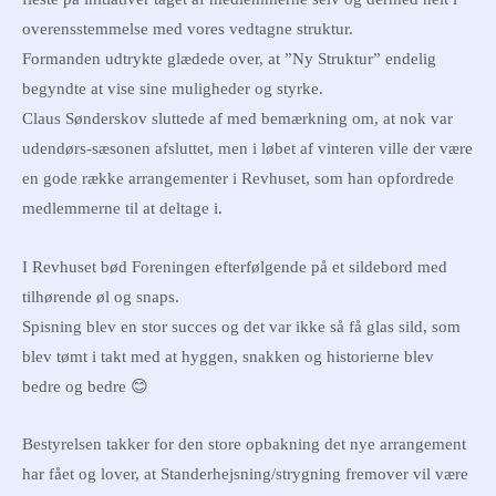
overensstemmelse med vores vedtagne struktur.
Formanden udtrykte glædede over, at ”Ny Struktur” endelig
begyndte at vise sine muligheder og styrke.
Claus Sønderskov sluttede af med bemærkning om, at nok var
udendørs-sæsonen afsluttet, men i løbet af vinteren ville der være
en gode række arrangementer i Revhuset, som han opfordrede
medlemmerne til at deltage i.
I Revhuset bød Foreningen efterfølgende på et sildebord med
tilhørende øl og snaps.
Spisning blev en stor succes og det var ikke så få glas sild, som
blev tømt i takt med at hyggen, snakken og historierne blev
bedre og bedre 😊
Bestyrelsen takker for den store opbakning det nye arrangement
har fået og lover, at Standerhejsning/strygning fremover vil være