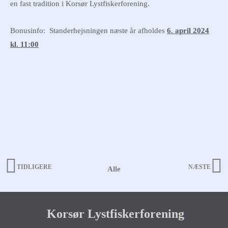
en fast tradition i Korsør Lystfiskerforening.
Bonusinfo: Standerhejsningen næste år afholdes
6. april 2024
kl. 11:00
TIDLIGERE
NÆSTE
Alle
Prev
N
Korsør Lystfiskerforening