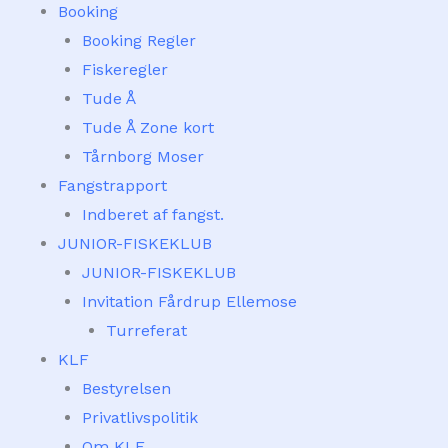
Booking
Booking Regler
Fiskeregler
Tude Å
Tude Å Zone kort
Tårnborg Moser
Fangstrapport
Indberet af fangst.
JUNIOR-FISKEKLUB
JUNIOR-FISKEKLUB
Invitation Fårdrup Ellemose
Turreferat
KLF
Bestyrelsen
Privatlivspolitik
Om KLF