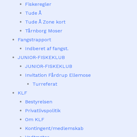
Fiskeregler
Tude Å
Tude Å Zone kort
Tårnborg Moser
Fangstrapport
Indberet af fangst.
JUNIOR-FISKEKLUB
JUNIOR-FISKEKLUB
Invitation Fårdrup Ellemose
Turreferat
KLF
Bestyrelsen
Privatlivspolitik
Om KLF
Kontingent/medlemskab