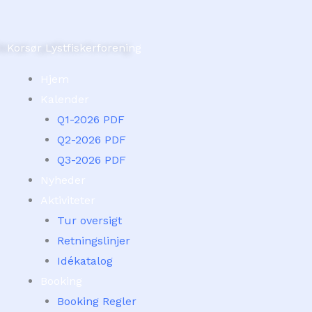
Skip
to
Korsør Lystfiskerforening
content
Hjem
Kalender
Q1-2026 PDF
Q2-2026 PDF
Q3-2026 PDF
Nyheder
Aktiviteter
Tur oversigt
Retningslinjer
Idékatalog
Booking
Booking Regler