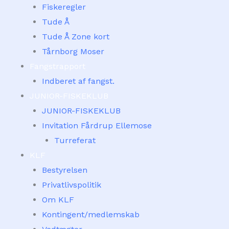
Fiskeregler
Tude Å
Tude Å Zone kort
Tårnborg Moser
Fangstrapport
Indberet af fangst.
JUNIOR-FISKEKLUB
JUNIOR-FISKEKLUB
Invitation Fårdrup Ellemose
Turreferat
KLF
Bestyrelsen
Privatlivspolitik
Om KLF
Kontingent/medlemskab