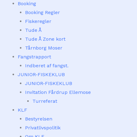
Booking
Booking Regler
Fiskeregler
Tude Å
Tude Å Zone kort
Tårnborg Moser
Fangstrapport
Indberet af fangst.
JUNIOR-FISKEKLUB
JUNIOR-FISKEKLUB
Invitation Fårdrup Ellemose
Turreferat
KLF
Bestyrelsen
Privatlivspolitik
Om KLF