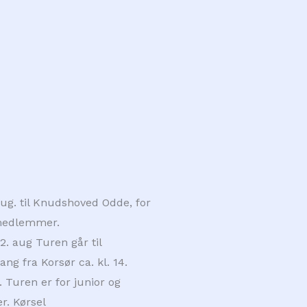
aug. til Knudshoved Odde, for
-medlemmer.
2. aug Turen går til
g fra Korsør ca. kl. 14.
. Turen er for junior og
. Kørsel