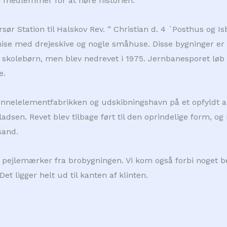
ni medlemmer for at høre historien.
r Station til Halskov Rev. ” Christian d. 4 `Posthus og Isb
mise med drejeskive og nogle småhuse. Disse bygninger er
skolebørn, men blev nedrevet i 1975. Jernbanesporet løb 
e.
unnelelementfabrikken og udskibningshavn på et opfyldt ar
ladsen. Revet blev tilbage ført til den oprindelige form, 
sand.
g så pejlemærker fra brobygningen. Vi kom også forbi noget
Det ligger helt ud til kanten af klinten.