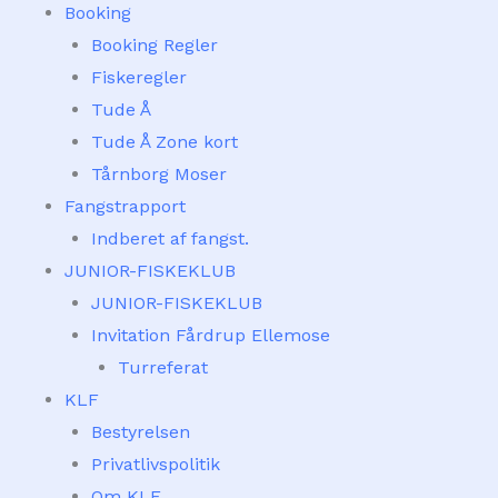
Booking
Booking Regler
Fiskeregler
Tude Å
Tude Å Zone kort
Tårnborg Moser
Fangstrapport
Indberet af fangst.
JUNIOR-FISKEKLUB
JUNIOR-FISKEKLUB
Invitation Fårdrup Ellemose
Turreferat
KLF
Bestyrelsen
Privatlivspolitik
Om KLF