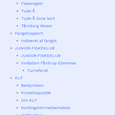
Fiskeregler
Tude Å
Tude Å Zone kort
Tårnborg Moser
Fangstrapport
Indberet af fangst.
JUNIOR-FISKEKLUB
JUNIOR-FISKEKLUB
Invitation Fårdrup Ellemose
Turreferat
KLF
Bestyrelsen
Privatlivspolitik
Om KLF
Kontingent/medlemskab