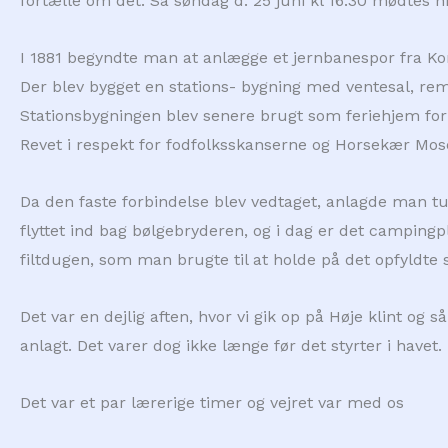
fortælle om det. Så søndag d. 25 juni kl 16.30 mødtes 
I 1881 begyndte man at anlægge et jernbanespor fra Korsø
Der blev bygget en stations- bygning med ventesal, re
Stationsbygningen blev senere brugt som feriehjem for 
Revet i respekt for fodfolksskanserne og Horsekær Mos
Da den faste forbindelse blev vedtaget, anlagde man t
flyttet ind bag bølgebryderen, og i dag er det campingp
filtdugen, som man brugte til at holde på det opfyldte 
Det var en dejlig aften, hvor vi gik op på Høje klint o
anlagt. Det varer dog ikke længe før det styrter i havet. 
Det var et par lærerige timer og vejret var med os