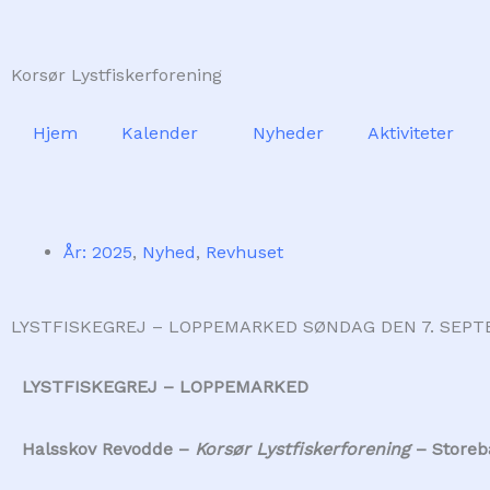
Skip
to
Korsør Lystfiskerforening
content
Hjem
Kalender
Nyheder
Aktiviteter
År: 2025
,
Nyhed
,
Revhuset
LYSTFISKEGREJ – LOPPEMARKED SØNDAG DEN 7. SEPTEM
LYSTFISKEGREJ – LOPPEMARKED
Halsskov Revodde –
Korsør Lystfiskerforening
– Storeb