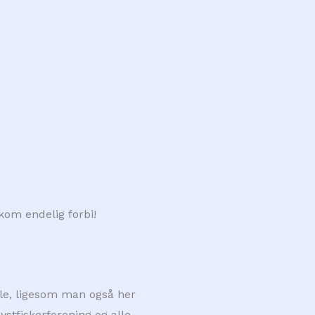
 kom endelig forbi!
kale, ligesom man også her
stfiskerforening og alle