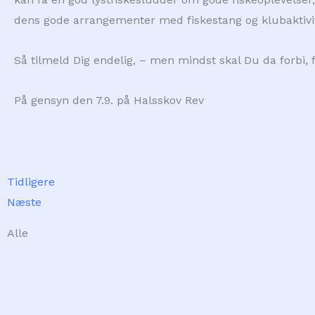
dens gode arrangementer med fiskestang og klubaktivit
Så tilmeld Dig endelig, – men mindst skal Du da forbi,
På gensyn den 7.9. på Halsskov Rev
Prev
Next
Tidligere
Næste
Alle