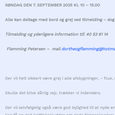
SØNDAG DEN 7. SEPTEMBER 2025 Kl. 10 – 15.00
Alle kan deltage med bord og grej ved tilmelding – dog 
Tilmelding og yderligere information tlf. 40 53 61 14
Flemming Petersen – mail
dortheogflemming@hotma
Der vil helt sikkert være grej i alle afskygninger, – flu
Skulle det blive dårlig vejr, trækker vi indendørs.
Der vil selvfølgelig også være god lejlighed til at nyde
kan få en god lystfiskesludder om gode fiskeoplevelser