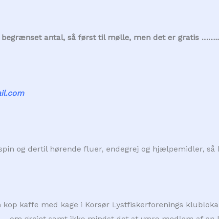
begrænset antal, så først til mølle, men det er gratis ……..
il.com
e, spin og dertil hørende fluer, endegrej og hjælpemidler, så
 en kop kaffe med kage i Korsør Lystfiskerforenings klublo
, – om grejet samt ikke mindst det at være medlem af en ly