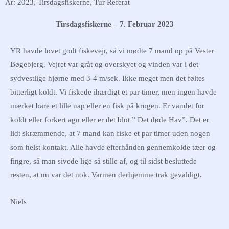
År: 2023
,
Tirsdagsfiskerne
,
Tur Referat
Tirsdagsfiskerne – 7. Februar 2023
YR havde lovet godt fiskevejr, så vi mødte 7 mand op på Vester
Bøgebjerg. Vejret var gråt og overskyet og vinden var i det
sydvestlige hjørne med 3-4 m/sek. Ikke meget men det føltes
bitterligt koldt. Vi fiskede ihærdigt et par timer, men ingen havde
mærket bare et lille nap eller en fisk på krogen. Er vandet for
koldt eller forkert agn eller er det blot ” Det døde Hav”. Det er
lidt skræmmende, at 7 mand kan fiske et par timer uden nogen
som helst kontakt. Alle havde efterhånden gennemkolde tæer og
fingre, så man sivede lige så stille af, og til sidst besluttede
resten, at nu var det nok. Varmen derhjemme trak gevaldigt.
Niels