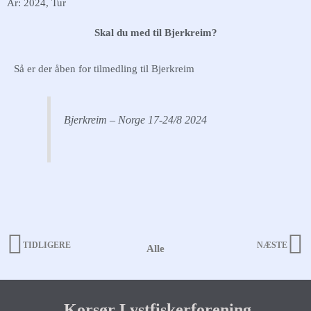
År: 2024
,
Tur
Skal du med til Bjerkreim?
Så er der åben for tilmedling til Bjerkreim
Bjerkreim – Norge 17-24/8 2024
TIDLIGERE
NÆSTE
Alle
Prev
N
Korsør Lystfiskerforening