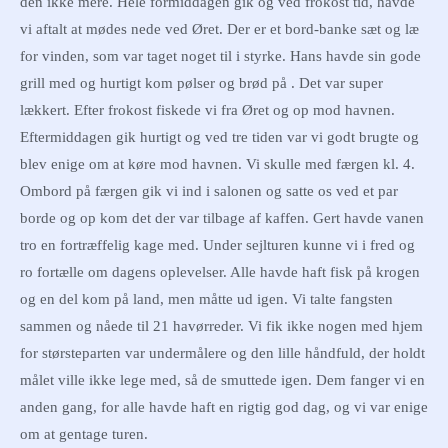
den ikke mere. Hele formiddagen gik og ved frokost tid, havde
vi aftalt at mødes nede ved Øret. Der er et bord-banke sæt og læ
for vinden, som var taget noget til i styrke. Hans havde sin gode
grill med og hurtigt kom pølser og brød på . Det var super
lækkert. Efter frokost fiskede vi fra Øret og op mod havnen.
Eftermiddagen gik hurtigt og ved tre tiden var vi godt brugte og
blev enige om at køre mod havnen. Vi skulle med færgen kl. 4.
Ombord på færgen gik vi ind i salonen og satte os ved et par
borde og op kom det der var tilbage af kaffen. Gert havde vanen
tro en fortræffelig kage med. Under sejlturen kunne vi i fred og
ro fortælle om dagens oplevelser. Alle havde haft fisk på krogen
og en del kom på land, men måtte ud igen. Vi talte fangsten
sammen og nåede til 21 havørreder. Vi fik ikke nogen med hjem
for størsteparten var undermålere og den lille håndfuld, der holdt
målet ville ikke lege med, så de smuttede igen. Dem fanger vi en
anden gang, for alle havde haft en rigtig god dag, og vi var enige
om at gentage turen.