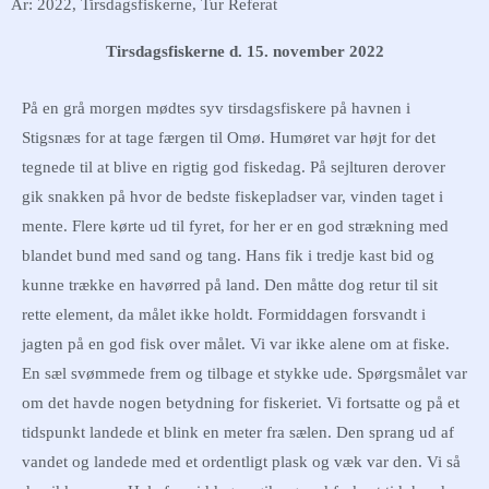
År: 2022
,
Tirsdagsfiskerne
,
Tur Referat
Tirsdagsfiskerne d. 15. november 2022
På en grå morgen mødtes syv tirsdagsfiskere på havnen i
Stigsnæs for at tage færgen til Omø. Humøret var højt for det
tegnede til at blive en rigtig god fiskedag. På sejlturen derover
gik snakken på hvor de bedste fiskepladser var, vinden taget i
mente. Flere kørte ud til fyret, for her er en god strækning med
blandet bund med sand og tang. Hans fik i tredje kast bid og
kunne trække en havørred på land. Den måtte dog retur til sit
rette element, da målet ikke holdt. Formiddagen forsvandt i
jagten på en god fisk over målet. Vi var ikke alene om at fiske.
En sæl svømmede frem og tilbage et stykke ude. Spørgsmålet var
om det havde nogen betydning for fiskeriet. Vi fortsatte og på et
tidspunkt landede et blink en meter fra sælen. Den sprang ud af
vandet og landede med et ordentligt plask og væk var den. Vi så