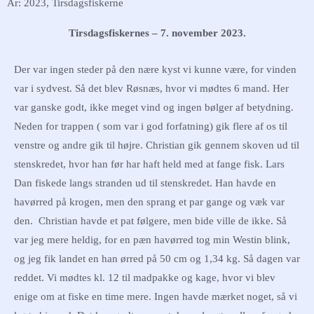
År: 2023
,
Tirsdagsfiskerne
Tirsdagsfiskernes – 7. november 2023.
Der var ingen steder på den nære kyst vi kunne være, for vinden
var i sydvest. Så det blev Røsnæs, hvor vi mødtes 6 mand. Her
var ganske godt, ikke meget vind og ingen bølger af betydning.
Neden for trappen ( som var i god forfatning) gik flere af os til
venstre og andre gik til højre. Christian gik gennem skoven ud til
stenskredet, hvor han før har haft held med at fange fisk. Lars
Dan fiskede langs stranden ud til stenskredet. Han havde en
havørred på krogen, men den sprang et par gange og væk var
den. Christian havde et pat følgere, men bide ville de ikke. Så
var jeg mere heldig, for en pæn havørred tog min Westin blink,
og jeg fik landet en han ørred på 50 cm og 1,34 kg. Så dagen var
reddet. Vi mødtes kl. 12 til madpakke og kage, hvor vi blev
enige om at fiske en time mere. Ingen havde mærket noget, så vi