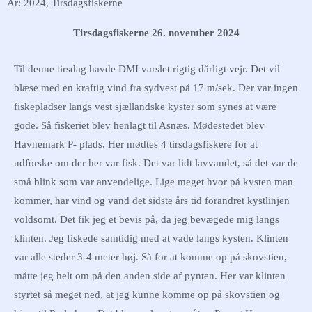
År: 2024
,
Tirsdagsfiskerne
Tirsdagsfiskerne 26. november 2024
Til denne tirsdag havde DMI varslet rigtig dårligt vejr. Det vil
blæse med en kraftig vind fra sydvest på 17 m/sek. Der var ingen
fiskepladser langs vest sjællandske kyster som synes at være
gode. Så fiskeriet blev henlagt til Asnæs. Mødestedet blev
Havnemark P- plads. Her mødtes 4 tirsdagsfiskere for at
udforske om der her var fisk. Det var lidt lavvandet, så det var de
små blink som var anvendelige. Lige meget hvor på kysten man
kommer, har vind og vand det sidste års tid forandret kystlinjen
voldsomt. Det fik jeg et bevis på, da jeg bevægede mig langs
klinten. Jeg fiskede samtidig med at vade langs kysten. Klinten
var alle steder 3-4 meter høj. Så for at komme op på skovstien,
måtte jeg helt om på den anden side af pynten. Her var klinten
styrtet så meget ned, at jeg kunne komme op på skovstien og