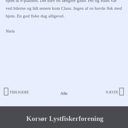
hjem til P-pladsen. Det blev en længere gåtur. Per og Hans var
ved bilerne og lidt senere kom Claus. Ingen af os havde fisk med
hjem. En god fiske dag alligevel.
Niels
TIDLIGERE
NÆSTE
Alle
Prev
N
Korsør Lystfiskerforening