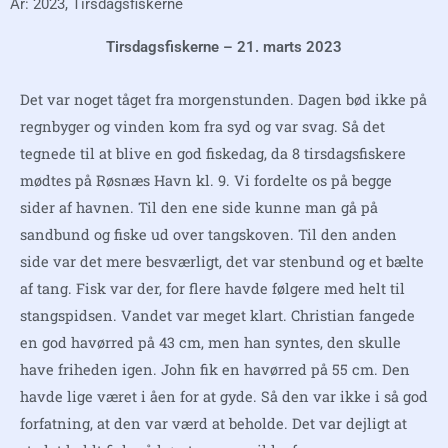
År: 2023
,
Tirsdagsfiskerne
Tirsdagsfiskerne – 21. marts 2023
Det var noget tåget fra morgenstunden. Dagen bød ikke på
regnbyger og vinden kom fra syd og var svag. Så det
tegnede til at blive en god fiskedag, da 8 tirsdagsfiskere
mødtes på Røsnæs Havn kl. 9. Vi fordelte os på begge
sider af havnen. Til den ene side kunne man gå på
sandbund og fiske ud over tangskoven. Til den anden
side var det mere besværligt, det var stenbund og et bælte
af tang. Fisk var der, for flere havde følgere med helt til
stangspidsen. Vandet var meget klart. Christian fangede
en god havørred på 43 cm, men han syntes, den skulle
have friheden igen. John fik en havørred på 55 cm. Den
havde lige været i åen for at gyde. Så den var ikke i så god
forfatning, at den var værd at beholde. Det var dejligt at