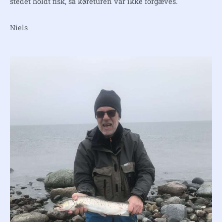
stedet holdt fisk, så køreturen var ikke forgæves.
Niels