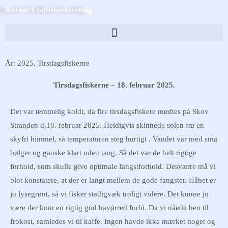
Skip
Korsør Lystfiskerforening
to
content
År: 2025
,
Tirsdagsfiskerne
Tirsdagsfiskerne – 18. februar 2025.
Det var temmelig koldt, da fire tirsdagsfiskere mødtes på Skov
Stranden d.18. februar 2025. Heldigvis skinnede solen fra en
skyfri himmel, så temperaturen steg hurtigt . Vandet var med små
bølger og ganske klart uden tang. Så det var de helt rigtige
forhold, som skulle give optimale fangstforhold. Desværre må vi
blot konstatere, at der er langt mellem de gode fangster. Håbet er
jo lysegrønt, så vi fisker stadigvæk troligt videre. Det kunne jo
være der kom en rigtig god havørred forbi. Da vi nåede hen til
frokost, samledes vi til kaffe. Ingen havde ikke mærket noget og