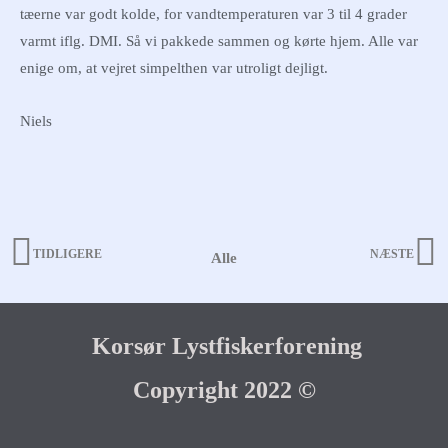
tæerne var godt kolde, for vandtemperaturen var 3 til 4 grader
varmt iflg. DMI. Så vi pakkede sammen og kørte hjem. Alle var
enige om, at vejret simpelthen var utroligt dejligt.
Niels
TIDLIGERE
NÆSTE
Alle
Prev
N
Korsør Lystfiskerforening
Copyright 2022 ©