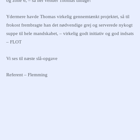
og zone 6, – så her vender Thomas tilbage!
Ydermere havde Thomas virkelig gennemtænkt projektet, så til
frokost frembragte han det nødvendige grej og serverede nykogt
suppe til hele mandskabet, – virkelig godt initiativ og god indsats
– FLOT
Vi ses til næste slå-opgave
Referent – Flemming