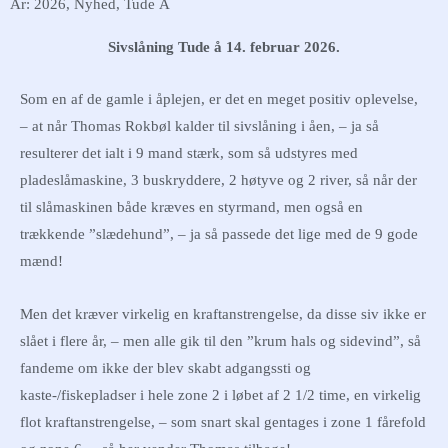
År: 2026
,
Nyhed
,
Tude Å
Sivslåning Tude å 14. februar 2026.
Som en af de gamle i åplejen, er det en meget positiv oplevelse,
– at når Thomas Rokbøl kalder til sivslåning i åen, – ja så
resulterer det ialt i 9 mand stærk, som så udstyres med
pladeslåmaskine, 3 buskryddere, 2 høtyve og 2 river, så når der
til slåmaskinen både kræves en styrmand, men også en
trækkende ”slædehund”, – ja så passede det lige med de 9 gode
mænd!
Men det kræver virkelig en kraftanstrengelse, da disse siv ikke er
slået i flere år, – men alle gik til den ”krum hals og sidevind”, så
fandeme om ikke der blev skabt adgangssti og
kaste-/fiskepladser i hele zone 2 i løbet af 2 1/2 time, en virkelig
flot kraftanstrengelse, – som snart skal gentages i zone 1 fårefold