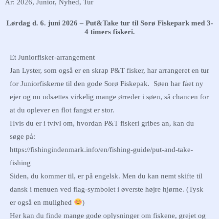
År: 2026
,
Junior
,
Nyhed
,
Tur
Lørdag d. 6. juni 2026 – Put&Take tur til Sorø Fiskepark med 3-
4 timers fiskeri.
Et Juniorfisker-arrangement
Jan Lyster, som også er en skrap P&T fisker, har arrangeret en tur
for Juniorfiskerne til den gode Sorø Fiskepak. Søen har fået ny
ejer og nu udsættes virkelig mange ørreder i søen, så chancen for
at du oplever en flot fangst er stor.
Hvis du er i tvivl om, hvordan P&T fiskeri gribes an, kan du
søge på:
https://fishingindenmark.info/en/fishing-guide/put-and-take-
fishing
Siden, du kommer til, er på engelsk. Men du kan nemt skifte til
dansk i menuen ved flag-symbolet i øverste højre hjørne. (Tysk
er også en mulighed
)
Her kan du finde mange gode oplysninger om fiskene, grejet og