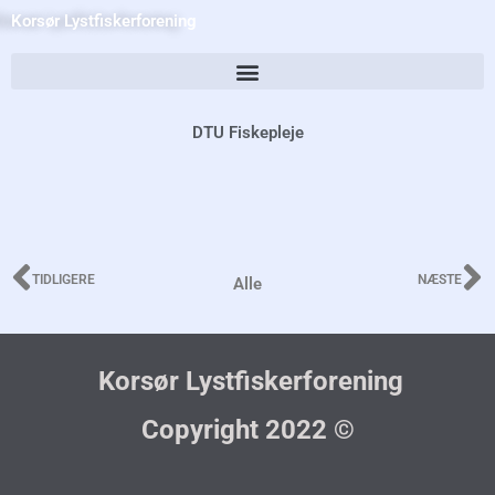
Skip
Korsør Lystfiskerforening
to
content
DTU Fiskepleje
TIDLIGERE
NÆSTE
Alle
Prev
N
Korsør Lystfiskerforening
Copyright 2022 ©