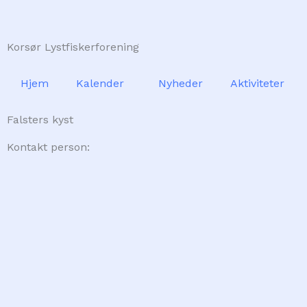
Skip
to
Korsør Lystfiskerforening
content
Hjem
Kalender
Nyheder
Aktiviteter
Falsters kyst
Kontakt person: