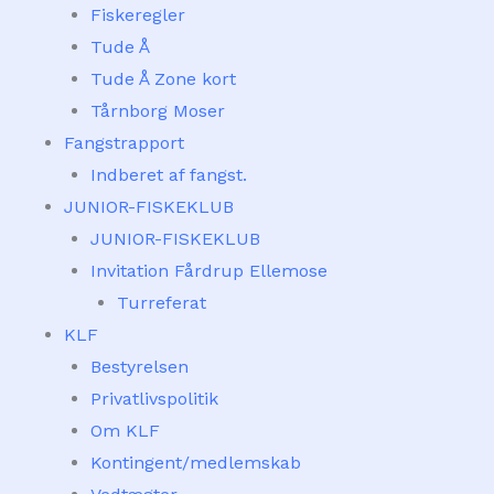
Fiskeregler
Tude Å
Tude Å Zone kort
Tårnborg Moser
Fangstrapport
Indberet af fangst.
JUNIOR-FISKEKLUB
JUNIOR-FISKEKLUB
Invitation Fårdrup Ellemose
Turreferat
KLF
Bestyrelsen
Privatlivspolitik
Om KLF
Kontingent/medlemskab