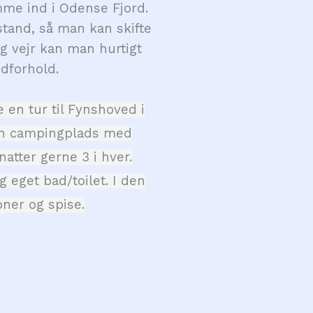
me ind i Odense Fjord.
stand, så man kan skifte
g vejr kan man hurtigt
dforhold.
 en tur til Fynshoved i
 en campingplads med
natter gerne 3 i hver.
 eget bad/toilet. I den
oner og spise.
F
E