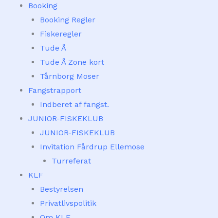
Booking
Booking Regler
Fiskeregler
Tude Å
Tude Å Zone kort
Tårnborg Moser
Fangstrapport
Indberet af fangst.
JUNIOR-FISKEKLUB
JUNIOR-FISKEKLUB
Invitation Fårdrup Ellemose
Turreferat
KLF
Bestyrelsen
Privatlivspolitik
Om KLF