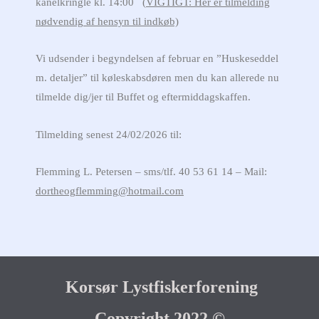
kanelkringle kl. 14:00 (
VIGTIGT: Her er tilmelding
nødvendig af hensyn til indkøb)
Vi udsender i begyndelsen af februar en ”Huskeseddel
m. detaljer” til køleskabsdøren men du kan allerede nu
tilmelde dig/jer til Buffet og eftermiddagskaffen.
Tilmelding senest 24/02/2026 til:
Flemming L. Petersen – sms/tlf. 40 53 61 14 – Mail:
dortheogflemming@hotmail.com
Korsør Lystfiskerforening
Copyright 2022 ©