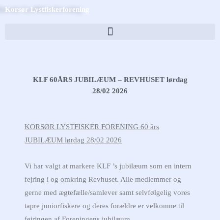
Skip
Korsør Lystfiskerforening
to
content
KLF 60ÅRS JUBILÆUM – REVHUSET lørdag
28/02 2026
KORSØR LYSTFISKER FORENING 60 års
JUBILÆUM lørdag 28/02 2026
Vi har valgt at markere KLF ’s jubilæum som en intern
fejring i og omkring Revhuset. Alle medlemmer og
gerne med ægtefælle/samlever samt selvfølgelig vores
tapre juniorfiskere og deres forældre er velkomne til
fejringen af Foreningens jubilæum.